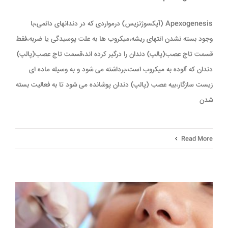
Apexogenesis (آپکسوژنزیس) درمواردی که در دندانهای دائمی،با
وجود بسته نشدن انتهای ریشه،میکروب ها به علت پوسیدگی یا ضربه،فقط
قسمت تاج عصب(پالپ) دندان را درگیر کرده اند،قسمت تاج عصب(پالپ)
دندان که آلوده به میکروب است،برداشته می شود و به وسیله ماده ای
زیست سازگار،بیه عصب (پالپ) دندان پوشانده می شود تا به فعالیت بسته
شدن
Read More